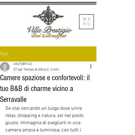
ME
NU
Villa Prestigio
Bed &Breakfast
Post
info7289143
27 apr
Tempo di lettura: 3 min
Camere spaziose e confortevoli: il
tuo B&B di charme vicino a
Serravalle
Se stai cercando un luogo dove unire 
relax, shopping e natura, sei nel posto 
giusto. Immagina di svegliarti in una 
camera ampia e luminosa, con tutti i 